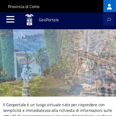
Lo
Salta al contenuto principale
Skip to site navigation
Provincia di Como
m
GeoPortale
Il Geoportale è un luogo virtuale nato per rispondere con
semplicità e immediatezza alla richiesta di informazioni sulle